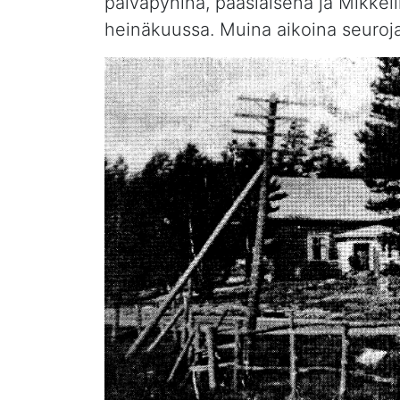
päiväpyhinä, pääsiäisenä ja Mikkel
heinäkuussa. Muina aikoina seuroja