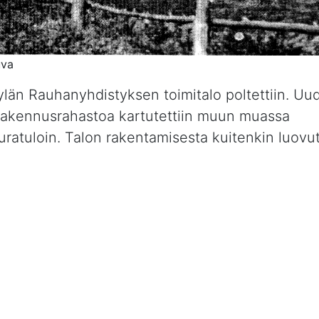
uva
län Rauhanyhdistyksen toimitalo poltettiin. Uu
a rakennusrahastoa kartutettiin muun muassa
uratuloin. Talon rakentamisesta kuitenkin luovutt
hentunut eikä uutta sopimusta voitu tehdä.
irin kirkon vuonna 1952. Siitä lähtien Viirinky
eurakunnan tiloja.
nmäärä on vaihdellut näiden 80 vuoden aikana y
sen reilun kymmenen vuoden aikana jäsenmäär
jäsenten keski-ikä on laskenut.
ionimme toimintaa niin, että se on edelleen tärk