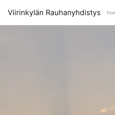
Skip
to
Viirinkylän Rauhanyhdistys
Etus
content