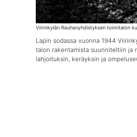
Viirinkylän Rauhanyhdistyksen toimitalon k
Lapin sodassa vuonna 1944 Viirinky
talon rakentamista suunniteltiin j
lahjoituksin, keräyksin ja ompeluse
sillä tontin vuokrasopimus oli van
Rovaniemen seurakunta rakennutti Vi
rauhanyhdistys on saanut käyttää s
Viirinkylän rauhanyhdistyksen jäse
sadasta pariin kymmeneen. Viimei
pysynyt suunnilleen samana, mutta 
Taivaan Isä on siunannut pienen si