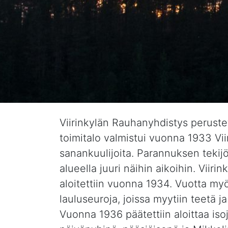
Viirinkylän Rauhanyhdistys perustet
toimitalo valmistui vuonna 1933 Vii
sanankuulijoita. Parannuksen tekijöit
alueella juuri näihin aikoihin. Vii
aloitettiin vuonna 1934. Vuotta my
lauluseuroja, joissa myytiin teetä 
Vuonna 1936 päätettiin aloittaa iso