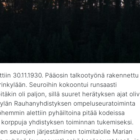
tiin 30.11.1930. Pääosin talkootyönä rakennettu
rinkylään. Seuroihin kokoontui runsaasti
äkin oli paljon, sillä suuret herätyksen ajat oliv
rinkylän Rauhanyhdistyksen ompeluseuratoiminta
öhemmin alettiin pyhäiltoina pitää kodeissa
ja korppuja yhdistyksen toiminnan tukemiseksi.
jen seurojen järjestäminen toimitalolle Marian