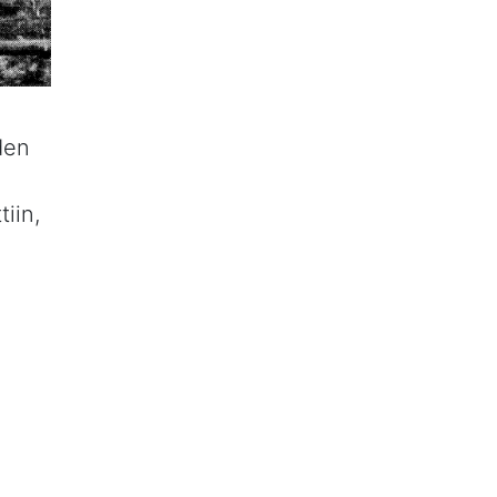
den
iin,
län
li
ä on
eä