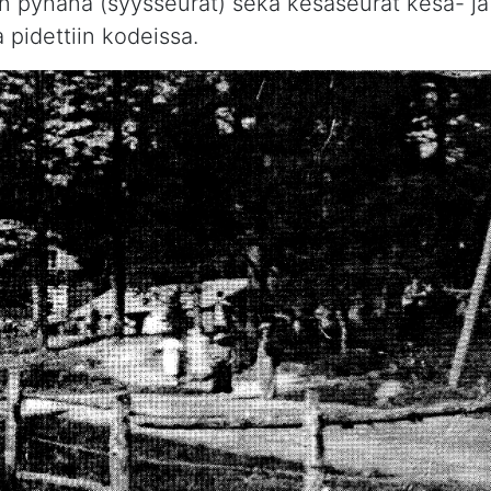
in pyhänä (syysseurat) sekä kesäseurat kesä- ja
 pidettiin kodeissa.