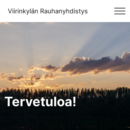
Skip
to
Viirinkylän Rauhanyhdistys
content
Tervetuloa!